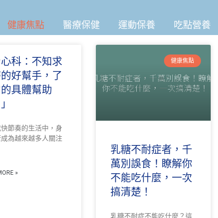
健康焦點
醫療保健
運動保養
吃點營養
身心科：不知求
健康焦點
時的好幫手，了
它的具體幫助
！」
代快節奏的生活中，身
康成為越來越多人關注
乳糖不耐症者，千
萬別誤食！瞭解你
MORE »
不能吃什麼，一次
搞清楚！
乳糖不耐症不能吃什麼？這