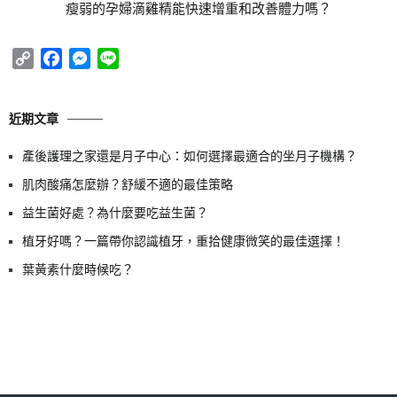
瘦弱的孕婦滴雞精能快速增重和改善體力嗎？
Copy
Facebook
Messenger
Line
Link
近期文章
產後護理之家還是月子中心：如何選擇最適合的坐月子機構？
肌肉酸痛怎麼辦？舒緩不適的最佳策略
益生菌好處？為什麼要吃益生菌？
植牙好嗎？一篇帶你認識植牙，重拾健康微笑的最佳選擇！
葉黃素什麼時候吃？