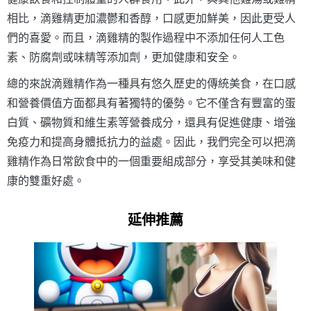
相比，滴雞精更加濃鬱和香醇，口感更加鮮美，因此更受人
們的喜愛。而且，滴雞精的製作過程中不添加任何人工色
素、防腐劑或味精等添加劑，更加健康和安全。
總的來說滴雞精作為一種具有悠久歷史的傳統美食，在口感
和營養價值方面都具有著獨特的優勢。它不僅含有豐富的蛋
白質、礦物質和維生素等營養成分，還具有促進健康、增強
免疫力和提高身體抵抗力的益處。因此，我們完全可以把滴
雞精作為日常飲食中的一個重要組成部分，享受其美味和健
康的雙重好處。
延伸推薦