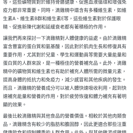
等，這些礦物質對於維持骨骼健康、促進血液循環和增強免
疫力都非常重要。同時，滴雞精中還含有多種維生素，如維
生素A、維生素B群和維生素E等，這些維生素對於保護眼
睛、促進新陳代謝和延緩衰老都有著積極的作用。
讓我們再來探討一下滴雞精對人體健康的益處。由於滴雞精
富含豐富的蛋白質和氨基酸，因此對於肌肉生長和修復具有
重要作用，尤其對於兒童、學生和運動員等需要大量能量和
蛋白質的人群來說，是一種極佳的營養補充品。此外，滴雞
精中的礦物質和維生素也有助於補充人體所需的微量元素，
提高身體的抵抗力和免疫力，減少感冒和其他疾病的發生。
而且，滴雞精的營養成分可以被人體快速吸收利用，起到快
速補充能量和營養的作用，對於疲勞恢復和體力補充有著明
顯的效果。
最後比較滴雞精與其他食品的營養價值。相較於其他肉類食
品，滴雞精含有較少的脂肪和膽固醇，因此更適合那些注重
健康飲食和控制體重的人群食用。此外，與其他雞湯或雞精