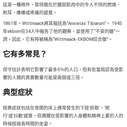
這是一種條件，其特徵在於腿部肌肉中的令人不快的燃燒，
刺耳，癢癢或疼痛的感覺。
1861年。Wittmaack將其描述為“Anxietas Tibiarum”。 1945
年ekbom在34人中報告了他的觀察，並使用了“不安的腿”一
詞。因此，它有時被稱為“Wittmaack-EKBOM綜合徵”。
它有多常見？
保守估計表明它影響了最多5％的人口，但有些當局認為受影
響的人類的真實數量可能是兩個或三倍。
典型症狀
經典症狀包括在夜間的床上通常發生的下肢’抓取’，’爬
行’或’抖動’感覺，但偶爾在受影響的人身體和精神上累的人的
時候經過長時間的坐姿。