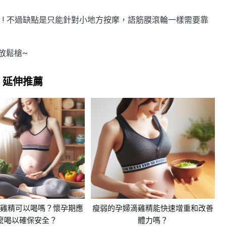
 ! 不過缺點是只能針對小地方按摩，語筋膜滾輪一樣需要靠
放鬆槍~
延伸推薦
滴雞精可以喝嗎？懷孕期應
瘦弱的孕婦滴雞精能快速增重和改善
麼喝以確保安全？
體力嗎？