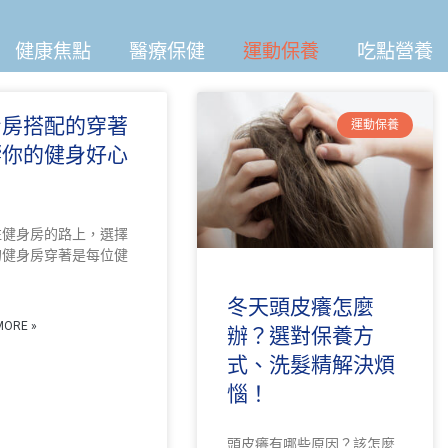
健康焦點
醫療保健
運動保養
吃點營養
身房搭配的穿著
運動保養
響你的健身好心
往健身房的路上，選擇
的健身房穿著是每位健
冬天頭皮癢怎麼
MORE »
辦？選對保養方
式、洗髮精解決煩
惱！
頭皮癢有哪些原因？該怎麼