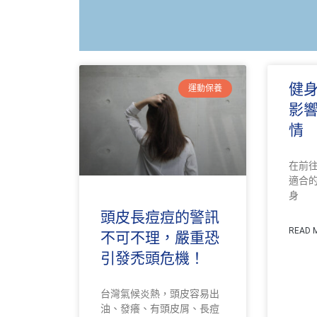
健
運動保養
影
情
在前
適合
身
頭皮長痘痘的警訊
READ 
不可不理，嚴重恐
引發禿頭危機！
台灣氣候炎熱，頭皮容易出
油、發癢、有頭皮屑、長痘